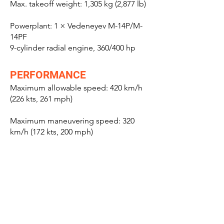
Max. takeoff weight: 1,305 kg (2,877 lb)
Powerplant: 1 × Vedeneyev M-14P/M-
14PF
9-cylinder radial engine, 360/400 hp
PERFORMANCE
Maximum allowable speed: 420 km/h
(226 kts, 261 mph)
Maximum maneuvering speed: 320
km/h (172 kts, 200 mph)
Cruise speed: 190 km/h (103 kts, 118
mph) econ cruise at
1,000 m (3,280 ft)
Stall speed: 85-90 km/h (46-49 kts, 53-56
mph)