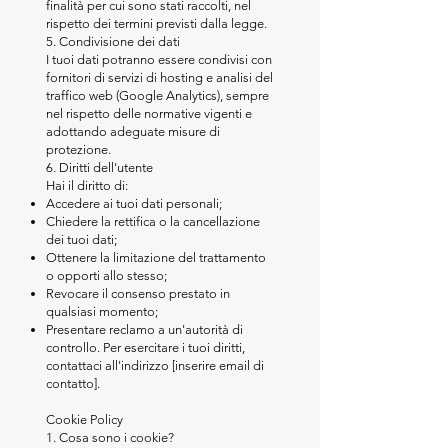
finalità per cui sono stati raccolti, nel
rispetto dei termini previsti dalla legge.
5. Condivisione dei dati
I tuoi dati potranno essere condivisi con
fornitori di servizi di hosting e analisi del
traffico web (Google Analytics), sempre
nel rispetto delle normative vigenti e
adottando adeguate misure di
protezione.
6. Diritti dell'utente
Hai il diritto di:
Accedere ai tuoi dati personali;
Chiedere la rettifica o la cancellazione
dei tuoi dati;
Ottenere la limitazione del trattamento
o opporti allo stesso;
Revocare il consenso prestato in
qualsiasi momento;
Presentare reclamo a un'autorità di
controllo. Per esercitare i tuoi diritti,
contattaci all'indirizzo [inserire email di
contatto].
Cookie Policy
1. Cosa sono i cookie?