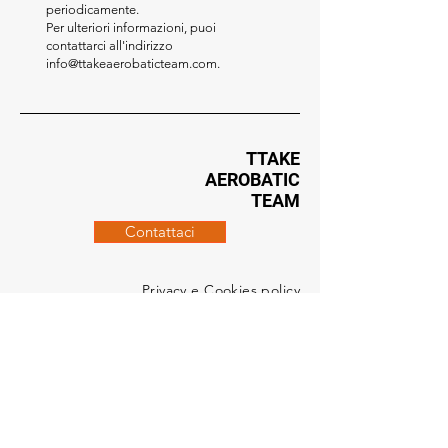
periodicamente.
Per ulteriori informazioni, puoi
contattarci all'indirizzo
info@ttakeaerobaticteam.com
.
TTAKE
AEROBATIC
TEAM
Contattaci
Privacy e Cookies policy
Sede Legale
Via Fogliani 20 -
42019 Scandiano (RE)
Sede Operativa