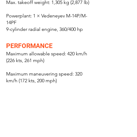
Max. takeoff weight: 1,305 kg (2,877 lb)
Powerplant: 1 × Vedeneyev M-14P/M-
14PF
9-cylinder radial engine, 360/400 hp
PERFORMANCE
Maximum allowable speed: 420 km/h
(226 kts, 261 mph)
Maximum maneuvering speed: 320
km/h (172 kts, 200 mph)
Cruise speed: 190 km/h (103 kts, 118
mph) econ cruise at
1,000 m (3,280 ft)
Stall speed: 85-90 km/h (46-49 kts, 53-56
mph)